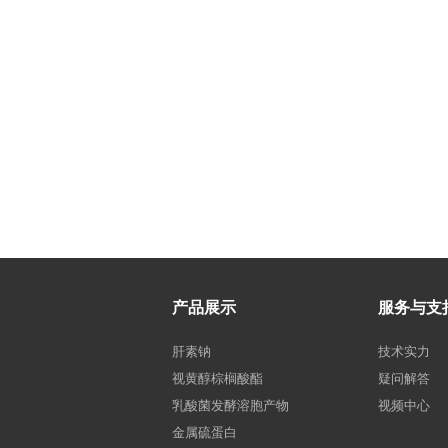
产品展示
服务与支
肝素钠
技术实力
视黄醇棕榈酸酯
疑问解答
乳酸菌发酵溶胞产物
视频中心
金属硫蛋白