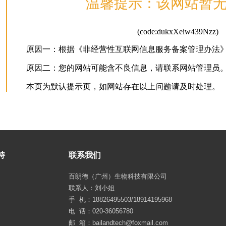
持
联系我们
百朗德（广州）生物科技有限公司
联系人：刘小姐
手 机：18826495503/18914195968
电 话：020-36056780
邮 箱：bailandtech@foxmail.com