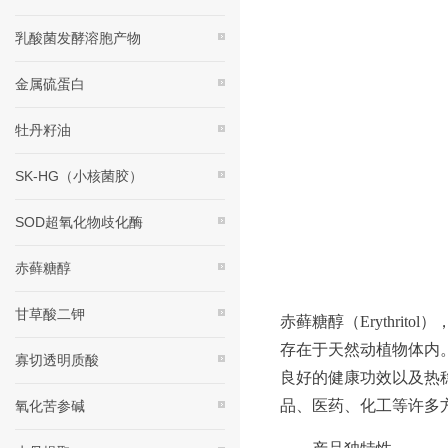
乳酸菌发酵溶胞产物
金属硫蛋白
牡丹籽油
SK-HG（小核菌胶）
SOD超氧化物歧化酶
赤藓糖醇
甘草酸二钾
赤藓糖醇（Erythri
存在于天然动植物体内
寡切透明质酸
良好的健康功效以及热
品、医药、化工等许多
氧化苦参碱