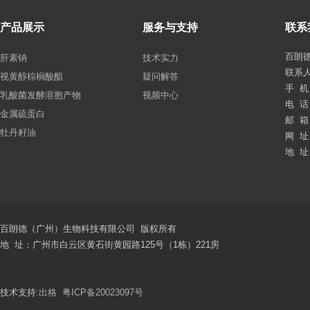
产品展示
服务与支持
联系
百朗
肝素钠
技术实力
联系
视黄醇棕榈酸酯
疑问解答
手 机：
乳酸菌发酵溶胞产物
视频中心
电 话：
金属硫蛋白
邮 箱：
牡丹籽油
网 址：
地 址
百朗德（广州）生物科技有限公司 版权所有
地 址：广州市白云区黄石街黄园路125号（1栋）221房
技术支持:
出格
粤ICP备20023097号