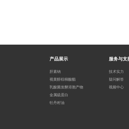
产品展示
服务与支
肝素钠
技术实力
视黄醇棕榈酸酯
疑问解答
乳酸菌发酵溶胞产物
视频中心
金属硫蛋白
牡丹籽油