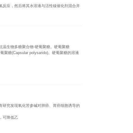
氢反应，然后将其水溶液与活性镍催化剂混合并
抗温生物多糖聚合物-硬葡聚糖。硬葡聚糖
葡聚糖(Capsular polysarido)。硬葡聚糖的溶液
有研究发现氧化苦参碱对肺癌、胃癌细胞诱导的
，可降低乙