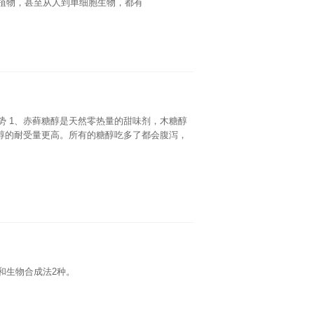
植物，甚至从人到单细胞生物，都有
势 1、赤藓糖醇是天然零热量的甜味剂，木糖醇
糖醇的耐受量更高。所有的糖醇吃多了都会腹泻，
和生物合成法2种。