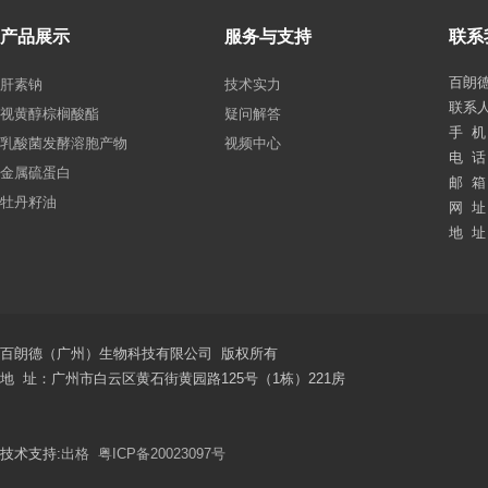
产品展示
服务与支持
联系
百朗
肝素钠
技术实力
联系
视黄醇棕榈酸酯
疑问解答
手 机：
乳酸菌发酵溶胞产物
视频中心
电 话：
金属硫蛋白
邮 箱：
牡丹籽油
网 址：
地 址
百朗德（广州）生物科技有限公司 版权所有
地 址：广州市白云区黄石街黄园路125号（1栋）221房
技术支持:
出格
粤ICP备20023097号