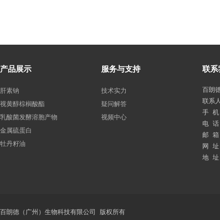
产品展示
服务与支持
联系
百朗
肝素钠
技术实力
联系
视黄醇棕榈酸酯
疑问解答
手 机：
乳酸菌发酵溶胞产物
视频中心
电 话：
金属硫蛋白
邮 箱：
牡丹籽油
网 址：
地 址
百朗德（广州）生物科技有限公司 版权所有