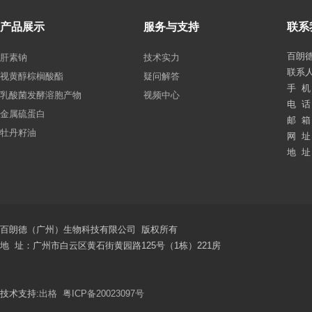
产品展示
服务与支持
联系
百朗
肝素钠
技术实力
联系
视黄醇棕榈酸酯
疑问解答
手 机：
乳酸菌发酵溶胞产物
视频中心
电 话：
金属硫蛋白
邮 箱：
牡丹籽油
网 址：
地 址
百朗德（广州）生物科技有限公司 版权所有
地 址：广州市白云区黄石街黄园路125号（1栋）221房
技术支持:
出格
粤ICP备20023097号